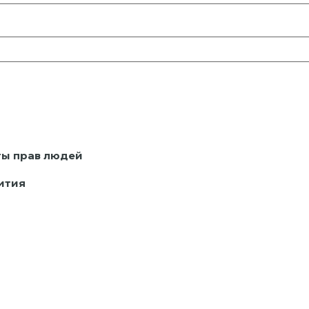
ты
прав людей
ития